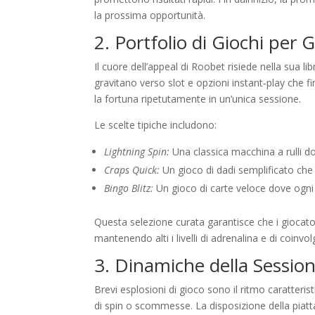
la prossima opportunità.
2. Portfolio di Giochi per 
Il cuore dell’appeal di Roobet risiede nella sua lib
gravitano verso slot e opzioni instant‑play che f
la fortuna ripetutamente in un’unica sessione.
Le scelte tipiche includono:
Lightning Spin:
Una classica macchina a rulli d
Craps Quick:
Un gioco di dadi semplificato che si
Bingo Blitz:
Un gioco di carte veloce dove ogni
Questa selezione curata garantisce che i giocator
mantenendo alti i livelli di adrenalina e di coinvo
3. Dinamiche della Sessio
Brevi esplosioni di gioco sono il ritmo caratteri
di spin o scommesse. La disposizione della piat