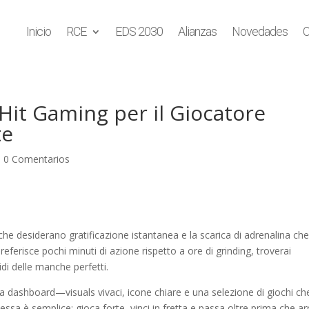
Inicio
RCE
EDS 2030
Alianzas
Novedades
C
Hit Gaming per il Giocatore
te
|
0 Comentarios
he desiderano gratificazione istantanea e la scarica di adrenalina ch
referisce pochi minuti di azione rispetto a ore di grinding, troverai
pidi delle manche perfetti.
lla dashboard—visuals vivaci, icone chiare e una selezione di giochi ch
messa è semplice: gioca forte, vinci in fretta e passa oltre prima che arr