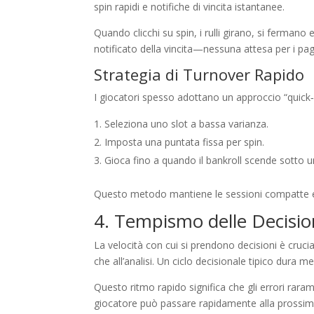
spin rapidi e notifiche di vincita istantanee.
Quando clicchi su spin, i rulli girano, si ferman
notificato della vincita—nessuna attesa per i pag
Strategia di Turnover Rapido
I giocatori spesso adottano un approccio “quick‑f
Seleziona uno slot a bassa varianza.
Imposta una puntata fissa per spin.
Gioca fino a quando il bankroll scende sotto 
Questo metodo mantiene le sessioni compatte e p
4. Tempismo delle Decisio
La velocità con cui si prendono decisioni è cruciale
che all’analisi. Un ciclo decisionale tipico dura
Questo ritmo rapido significa che gli errori ra
giocatore può passare rapidamente alla prossima