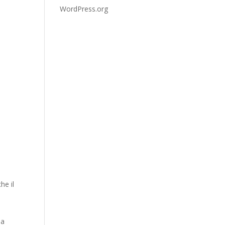
WordPress.org
he il
la