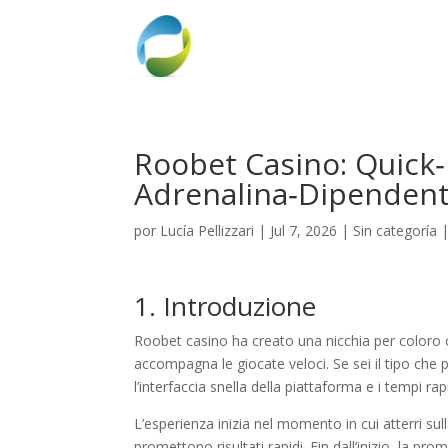
Roobet Casino: Quick‑
Adrenalina‑Dipenden
por
Lucía Pellizzari
|
Jul 7, 2026
|
Sin categoría
1. Introduzione
Roobet casino ha creato una nicchia per coloro c
accompagna le giocate veloci. Se sei il tipo che p
l’interfaccia snella della piattaforma e i tempi ra
L’esperienza inizia nel momento in cui atterri su
promettono risultati rapidi. Fin dall’inizio, la pro